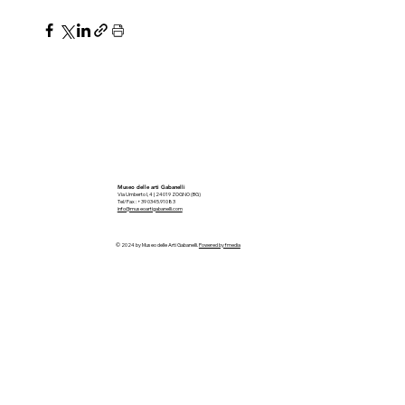
Museo delle arti Gabanelli
Via Umberto I, 4 | 24019 ZOGNO (BG)
Tel/Fax : +39 0345.91083
info@museoartigabanelli.com
© 2024 by Museo delle Arti Gabanelli.
Powered by fmedia