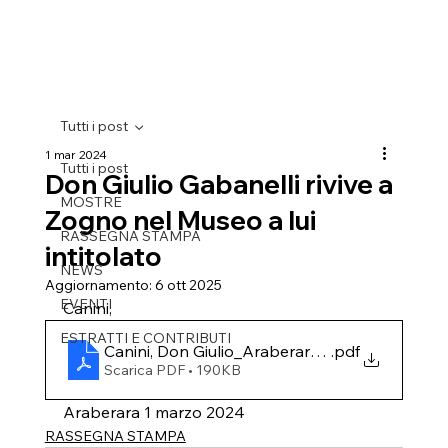
Tutti i post
1 mar 2024
Tutti i post
Don Giulio Gabanelli rivive a
MOSTRE
Zogno nel Museo a lui
RASSEGNA STAMPA
intitolato
NEWS
Aggiornamento:
6 ott 2025
EVENTI
Canini, 
ESTRATTI E CONTRIBUTI
Canini, Don Giulio_Araberara_ 1 marzo 2024
.pdf
Scarica PDF • 190KB
Araberara 1 marzo 2024
RASSEGNA STAMPA